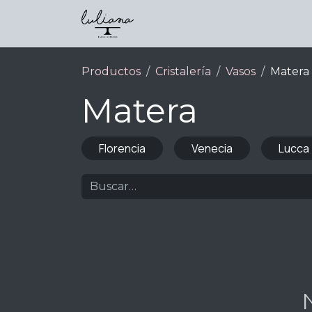
Ir al contenido
Inicio
Servicios
Catálogos
Productos
Cristalería
Vasos
Matera
Matera
Florencia
Venecia
Lucca