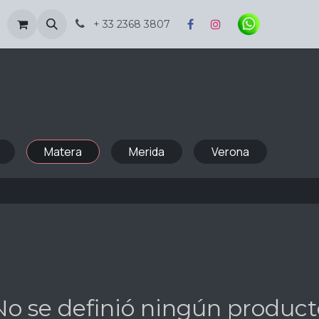
Inspiración
+ 33 2368 3807
Matera
Merida
Verona
No se definió ningún product