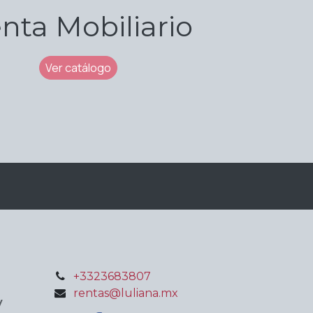
nta Mobiliario
Ver catálogo
+3323683807
rentas@luliana.mx
V