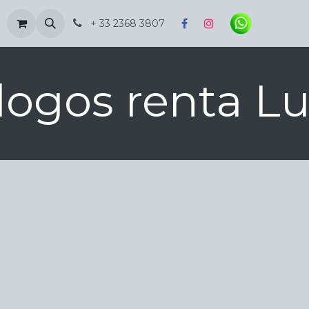
Inspiración
+ 33 2368 3807
logos renta Lu