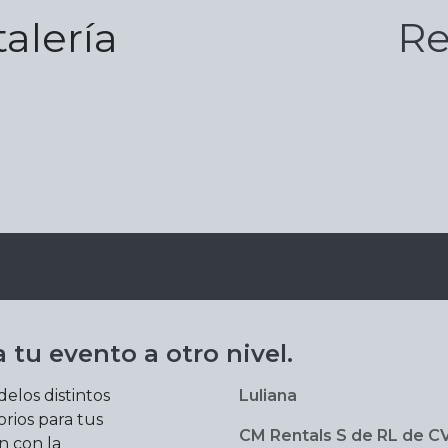
talería
Re
 tu evento a otro nivel.
los distintos
Luliana
sorios para tus
CM Rentals S de RL de C
n con la